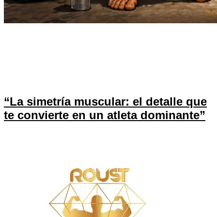
“La verdad incómoda: tu simetría muscular define tu próximo
nivel” ¿Estás harto de sentir que tu cuerpo no te representa?
¿De ver asimetrías que te frenan, en el espejo y en el
gimnasio? Es hora de dar un salto: corregir tu simetría
muscular no es un capricho estético, es una estrategia para
transformar tu físico […]
“La simetría muscular: el detalle que
te convierte en un atleta dominante”