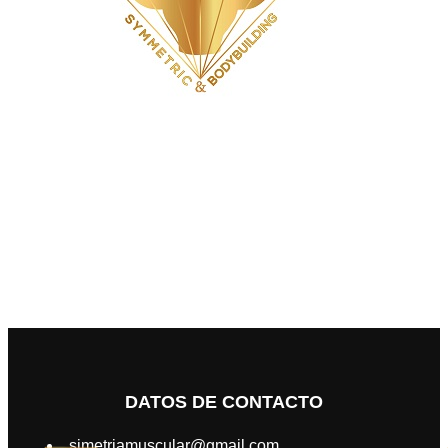
“Simetría muscular perfecta: el arma estética que todos
ven… menos tu” ¿Te rompés el lomo en el gimnasio,
levantás kilos, construyes volumen… y aún así cuando te
mirás al espejo no ves el físico ganador que imaginás? Si
eres fisicoculturista o aficionado serio del gimnasio, este es
tu llamado: la simetría muscular no es un […]
DATOS DE CONTACTO
simetriamuscular@gmail.com